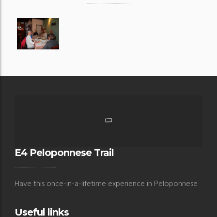
E4 Peloponnese Trail
Have this once-in-a-lifetime experience in Peloponnese
Useful links