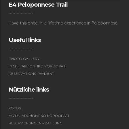
i
E4 Peloponnese Trail
g
a
Have this once-in-a-lifetime experience in Peloponnese
t
i
Useful links
o
n
PHOTO GALLERY
HOTEL ARHONTIKO KORDOPATI
RESERVATIONS-PAYMENT
Nützliche links
FOTOS
HOTEL ARCHONTIKO KORDOPATI
RESERVIERUNGEN – ZAHLUNG