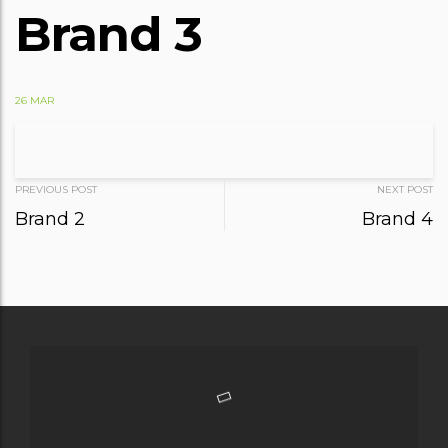
Brand 3
26 MAR
PREVIOUS POST
NEXT POST
P
Brand 2
Brand 4
o
s
t
n
a
v