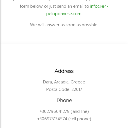
form below or just send an email to
info@e4-
peloponnese.com
.
We will answer as soon as possible.
Address
Dara, Arcadia, Greece
Posta Code: 22017
Phone
+302796041275 (land line)
+
306978134574
(cell phone)