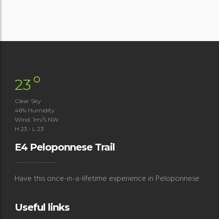
°
23
Clear Sky
46% Humidity
Wind: 1m/s NW
H 23 • L 23
E4 Peloponnese Trail
Have this once-in-a-lifetime experience in Peloponnese
Useful links