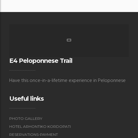
E4 Peloponnese Trail
Have this once-in-a-lifetime experience in Peloponnese
Useful links
PHOTO GALLERY
HOTEL ARHONTIKO KORDOPATI
RESERVATIONS-PAYMENT