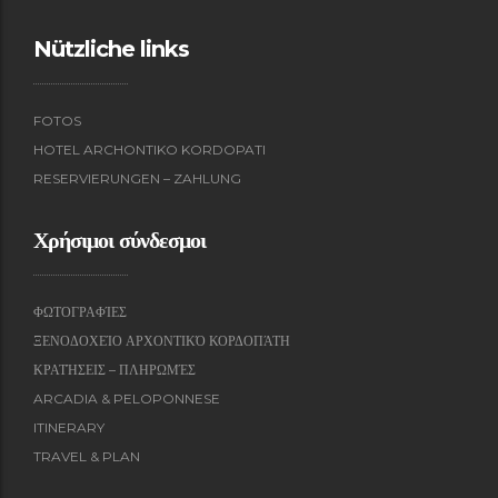
Nützliche links
FOTOS
HOTEL ARCHONTIKO KORDOPATI
RESERVIERUNGEN – ZAHLUNG
Χρήσιμοι σύνδεσμοι
ΦΩΤΟΓΡΑΦΊΕΣ
ΞΕΝΟΔΟΧΕΊΟ ΑΡΧΟΝΤΙΚΌ ΚΟΡΔΟΠΆΤΗ
ΚΡΑΤΉΣΕΙΣ – ΠΛΗΡΩΜΈΣ
ARCADIA & PELOPONNESE
ITINERARY
TRAVEL & PLAN