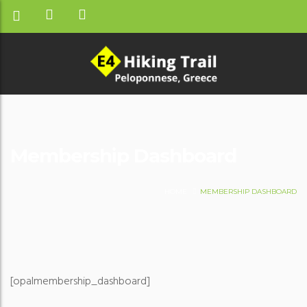
Membership Dashboard
HOME
MEMBERSHIP DASHBOARD
[opalmembership_dashboard]