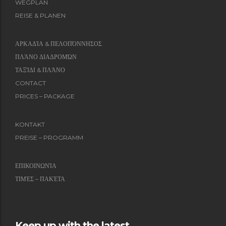
WEGPLAN
REISE & PLANEN
ΑΡΚΑΔΊΑ & ΠΕΛΟΠΌΝΝΗΣΟΣ
ΠΛΆΝΟ ΔΙΑΔΡΟΜΏΝ
ΤΑΞΊΔΙ & ΠΛΆΝΟ
CONTACT
PRICES – PACKAGE
KONTAKT
PREISE – PROGRAMM
ΕΠΙΚΟΙΝΩΝΊΑ
ΤΙΜΈΣ – ΠΑΚΈΤΑ
Keep up with the latest